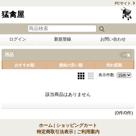
PCサイト
猛禽屋
ログイン
新規登録
お問い合わせ
用品
一覧
おすすめ順
価格の安い順
売れ筋順
表示件数
:
該当商品はありません
(0件/0件)
ホーム
|
ショッピングカート
特定商取引法表示
|
ご利用案内