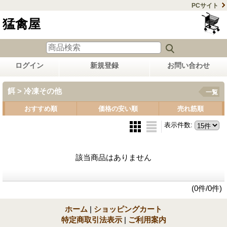
PCサイト
猛禽屋
ログイン
新規登録
お問い合わせ
餌 > 冷凍その他
一覧
おすすめ順
価格の安い順
売れ筋順
表示件数
:
該当商品はありません
(0件/0件)
ホーム
|
ショッピングカート
特定商取引法表示
|
ご利用案内