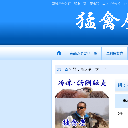
茨城県牛久市 猛禽 猿 爬虫類 エキゾチック 餌
商品カテゴリ一覧
ご利用案内
ホーム
>
餌：モンキーフード
餌：
表
0
件