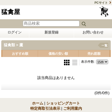
PCサイト
猛禽屋
ログイン
新規登録
お問い合わせ
猛禽類 > 鷹
一覧
おすすめ順
価格の安い順
売れ筋順
表示件数
:
該当商品はありません
(0件/0件)
ホーム
|
ショッピングカート
特定商取引法表示
|
ご利用案内