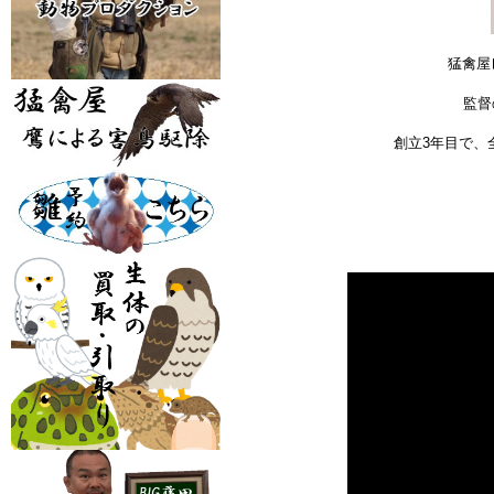
猛禽屋
監督
創立3年目で、