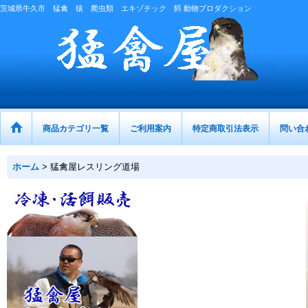
茨城県牛久市 猛禽 猿 爬虫類 エキゾチック 餌 動物プロダクション
商品カテゴリ一覧
ご利用案内
特定商取引法表示
問い合
ホーム
>
猛禽屋レスリング道場