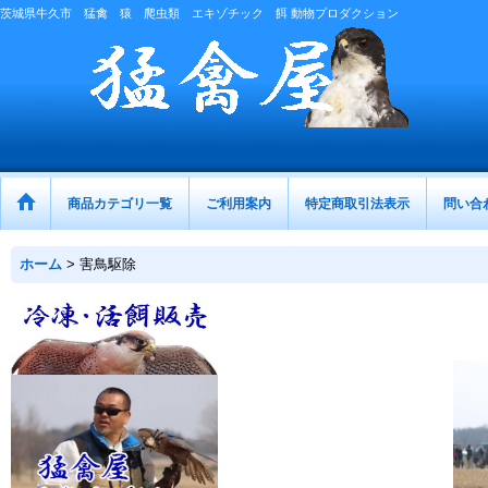
茨城県牛久市 猛禽 猿 爬虫類 エキゾチック 餌 動物プロダクション
商品カテゴリ一覧
ご利用案内
特定商取引法表示
問い合
ホーム
>
害鳥駆除